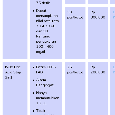
75 detik
Dapat
50
Rp
L
menampilkan
pcs/botol
800.000
K
nilai rata-rata
7 14 30 60
dan 90.
Rentang
pengukuran
100 - 400
mg/dL
IVDx Uric
Enzim GDH-
25
Rp
L
Acid Strip
FAD
pcs/botol
200.000
K
3in1
Alarm
Pengingat
Hanya
membutuhkan
1.2 uL
Tidak