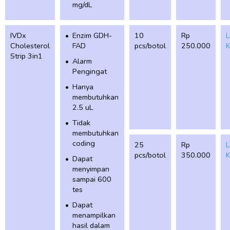
mg/dL
IVDx
Enzim GDH-
10
Rp
L
Cholesterol
FAD
pcs/botol
250.000
K
Strip 3in1
Alarm
Pengingat
Hanya
membutuhkan
2.5 uL
Tidak
membutuhkan
coding
25
Rp
L
pcs/botol
350.000
K
Dapat
menyimpan
sampai 600
tes
Dapat
menampilkan
hasil dalam