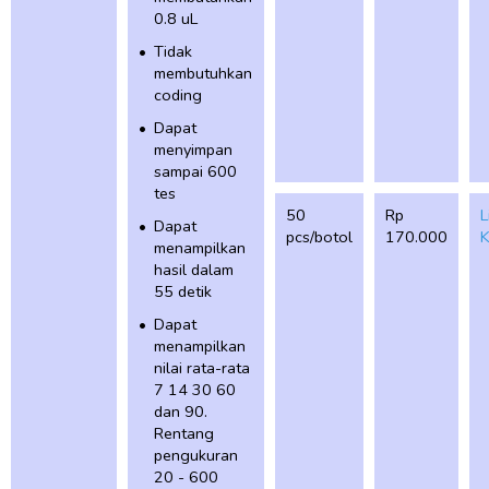
0.8 uL
Tidak
membutuhkan
coding
Dapat
menyimpan
sampai 600
tes
50
Rp
L
Dapat
pcs/botol
170.000
K
menampilkan
hasil dalam
55 detik
Dapat
menampilkan
nilai rata-rata
7 14 30 60
dan 90.
Rentang
pengukuran
20 - 600