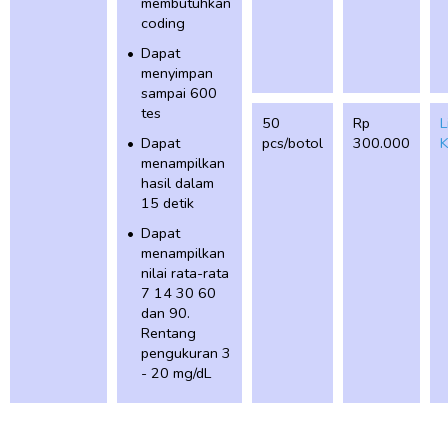
membutuhkan
coding
Dapat
menyimpan
sampai 600
tes
50
Rp
L
Dapat
pcs/botol
300.000
K
menampilkan
hasil dalam
15 detik
Dapat
menampilkan
nilai rata-rata
7 14 30 60
dan 90.
Rentang
pengukuran 3
- 20 mg/dL