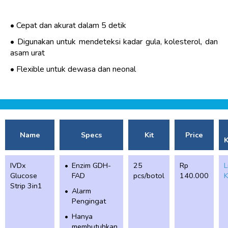
Cepat dan akurat dalam 5 detik
Digunakan untuk mendeteksi kadar gula, kolesterol, dan
asam urat
Flexible untuk dewasa dan neonal
Name
Specs
Kit
Price
K
IVDx
Enzim GDH-
25
Rp
L
Glucose
FAD
pcs/botol
140.000
K
Strip 3in1
Alarm
Pengingat
Hanya
membutuhkan